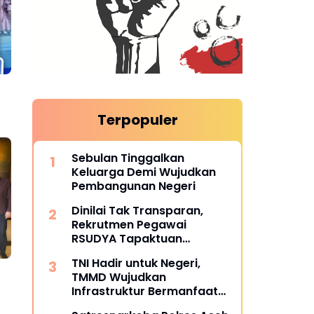
Terpopuler
en
Sebulan Tinggalkan
Keluarga Demi Wujudkan
Pembangunan Negeri
Dinilai Tak Transparan,
Rekrutmen Pegawai
RSUDYA Tapaktuan
Berujung Desakan Copot
TNI Hadir untuk Negeri,
Direktur dr. Erizaldi
TMMD Wujudkan
Infrastruktur Bermanfaat
Bagi Masyarakat