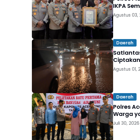
IKPA Se
Agustus 03,
Daerah
Satlanta
Ciptakan
Agustus 01, 
Daerah
Polres A
Warga y
Juli 30, 2026