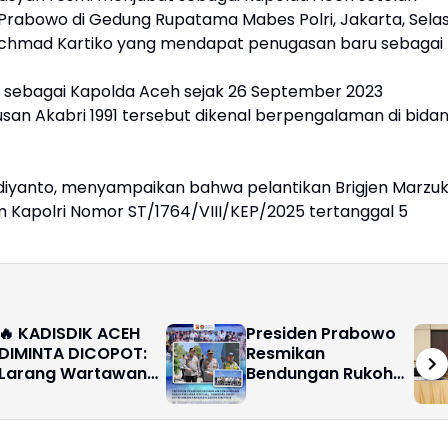
git Prabowo di Gedung Rupatama Mabes Polri, Jakarta, Selas
l Achmad Kartiko yang mendapat penugasan baru sebagai
at sebagai Kapolda Aceh sejak 26 September 2023
san Akabri 1991 tersebut dikenal berpengalaman di bida
diyanto, menyampaikan bahwa pelantikan Brigjen Marzuk
m Kapolri Nomor ST/1764/VIII/KEP/2025 tertanggal 5
🔥 KADISDIK ACEH
‎Presiden Prabowo
DIMINTA DICOPOT:
Resmikan
Larang Wartawan
Bendungan Rukoh
Liput Sekolah,
Secara Virtual,
Diduga Ingin Tutupi
Tonggak Baru
Proyek Pasca Banjir
Ketahanan Pangan