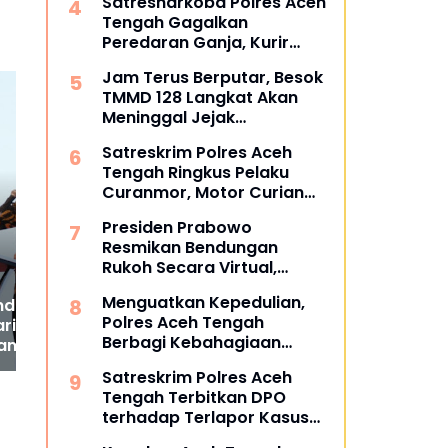
Satresnarkoba Polres Aceh
Tengah Gagalkan
Peredaran Ganja, Kurir
Remaja Diamankan,
Jam Terus Berputar, Besok
Pemasok Masuk Daftar
TMMD 128 Langkat Akan
Pencarian Orang (DPO)
Meninggal Jejak
Pembangunan
Satreskrim Polres Aceh
Bahas Rencana Kerja
Te
Tengah Ringkus Pelaku
Perekonomian, Sekda
Wa
Curanmor, Motor Curian
Aceh Bidik Investasi dari
Be
Berhasil Diamankan
Rusia
Keb
‎Presiden Prabowo
Ra
Resmikan Bendungan
Rukoh Secara Virtual,
Tonggak Baru Ketahanan
Menguatkan Kepedulian,
agri Bima:
Pangan Kabupaten Pidie
Polres Aceh Tengah
ariat DPRD
Berbagi Kebahagiaan
an Jaga Harmoni
dengan Warga Paya Beke
ntahan Daerah
Satreskrim Polres Aceh
melalui Jumat Berkah
Tengah Terbitkan DPO
terhadap Terlapor Kasus
Dugaan Penganiayaan dan