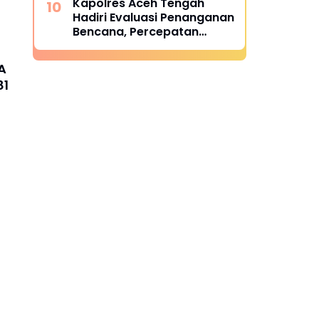
Kapolres Aceh Tengah
Penggelapan
Hadiri Evaluasi Penanganan
Bencana, Percepatan
Rehabilitasi Jadi Fokus
A
81