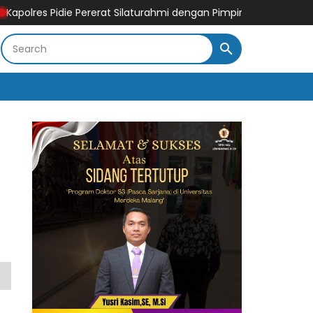
rat Silaturahmi dengan Pimpinan HUDA Pidie, Ajak Jaga Damai Ac