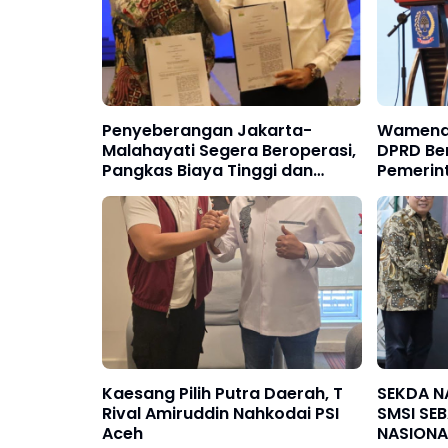
Penyeberangan Jakarta-
Wamenda
Malahayati Segera Beroperasi,
DPRD Be
Pangkas Biaya Tinggi dan
Pemerin
Dorong Pertumbuhan Ekonomi
Kaesang Pilih Putra Daerah, T
SEKDA NASIR RAIH
Rival Amiruddin Nahkodai PSI
SMSI SE
Aceh
NASIONA