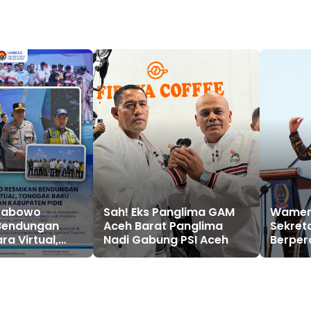
Prabowo
Sah! Eks Panglima GAM
Wamend
Bendungan
Aceh Barat Panglima
Sekret
ra Virtual,
Nadi Gabung PSI Aceh
Berper
aru Ketahanan
Pemeri
bupaten Pidie