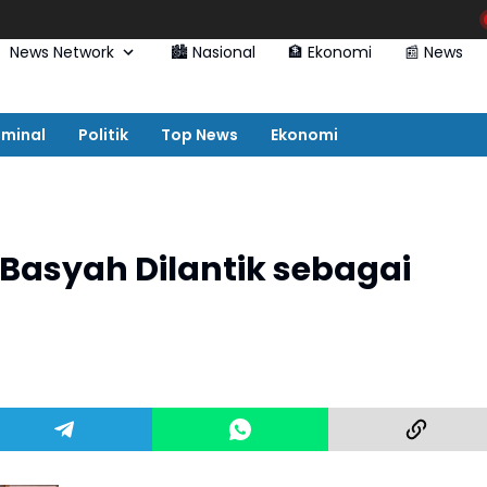
‎‎Kapolres Pidie Pere
News Network
🏙️ Nasional
🏦 Ekonomi
📰 News
iminal
Politik
Top News
Ekonomi
i Basyah Dilantik sebagai