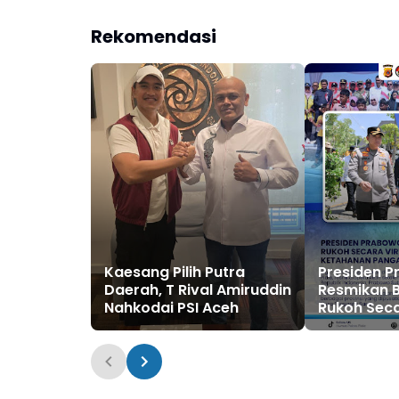
Rekomendasi
Kaesang Pilih Putra
‎Presiden 
Daerah, T Rival Amiruddin
Resmikan 
Nahkodai PSI Aceh
Rukoh Seca
Tonggak B
Pangan Ka