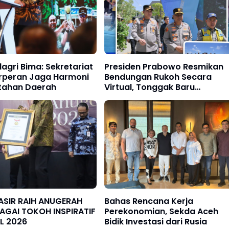
gri Bima: Sekretariat
‎Presiden Prabowo Resmikan
rperan Jaga Harmoni
Bendungan Rukoh Secara
tahan Daerah
Virtual, Tonggak Baru
Ketahanan Pangan Kabupat
Pidie
 ANUGERAH
Bahas Rencana Kerja
BAGAI TOKOH INSPIRATIF
Perekonomian, Sekda Aceh
L 2026
Bidik Investasi dari Rusia