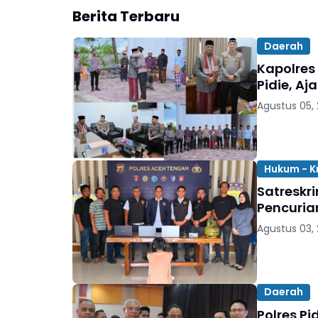
Berita Terbaru
Daerah
‎‎Kapolre
Pidie, A
Agustus 05,
Hukum - K
Satreskr
Pencuria
Agustus 03,
Daerah
Polres Pi