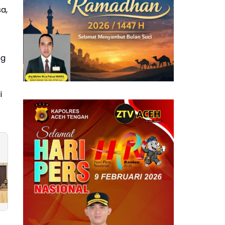
a,
ng
i
Gubernur Mualem:
Kaesang Pilih Putr
Revisi UUPA untuk
Daerah, T Rival
Hindari Potensi
Amiruddin Nahkod
Konflik Masa Depan
PSI Aceh